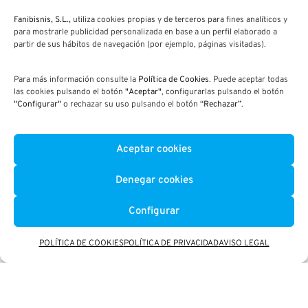
restituir el volumen
completo del
Fanibisnis, S.L.,
utiliza cookies propias y de terceros para fines analíticos y
edificio.
para mostrarle publicidad personalizada en base a un perfil elaborado a
partir de sus hábitos de navegación (por ejemplo, páginas visitadas).
Para más información consulte la
Política de Cookies
. Puede aceptar todas
las cookies pulsando el botón
"Aceptar"
, configurarlas pulsando el botón
"Configurar"
o rechazar su uso pulsando el botón
“Rechazar”
.
Aceptar cookies
Denegar cookies
Configurar
POLÍTICA DE COOKIES
POLÍTICA DE PRIVACIDAD
AVISO LEGAL