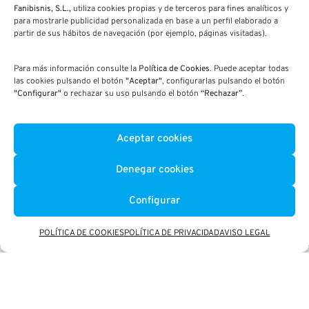
Fanibisnis, S.L.,
utiliza cookies propias y de terceros para fines analíticos y
Por último, se
para mostrarle publicidad personalizada en base a un perfil elaborado a
empleó impresión 3D
partir de sus hábitos de navegación (por ejemplo, páginas visitadas).
para los elementos
de mayor detalle
Para más información consulte la
Política de Cookies
. Puede aceptar todas
como las vallas
las cookies pulsando el botón
"Aceptar"
, configurarlas pulsando el botón
"Configurar"
o rechazar su uso pulsando el botón
“Rechazar”
.
perimetrales y se
dotó a la maqueta de
un cuadro de control
Aceptar cookies
de iluminación
independiente por
Denegar cookies
edificios.
Configurar
POLÍTICA DE COOKIES
POLÍTICA DE PRIVACIDAD
AVISO LEGAL