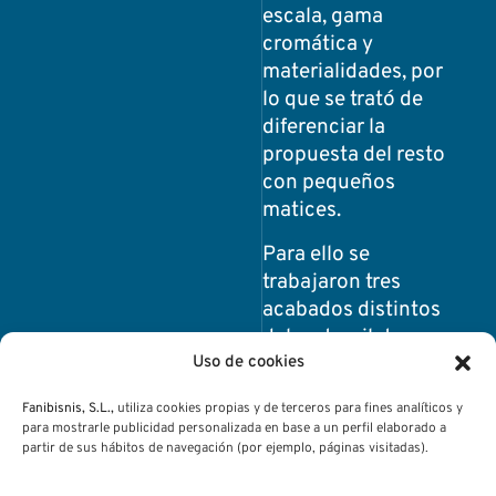
escala, gama
cromática y
materialidades, por
lo que se trató de
diferenciar la
propuesta del resto
con pequeños
matices.
Para ello se
trabajaron tres
acabados distintos
del metacrilato:
opaco masivo para la
Uso de cookies
trama urbana
Fanibisnis, S.L.,
utiliza cookies propias y de terceros para fines analíticos y
existente,
para mostrarle publicidad personalizada en base a un perfil elaborado a
translúcido para la
partir de sus hábitos de navegación (por ejemplo, páginas visitadas).
intervención del Plan