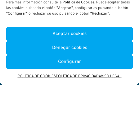
Parcial de Madrid
Para más información consulte la
Política de Cookies
. Puede aceptar todas
las cookies pulsando el botón
"Aceptar"
, configurarlas pulsando el botón
Nuevo Norte y
"Configurar"
o rechazar su uso pulsando el botón
“Rechazar”
.
transparente para la
propuesta de
proyecto. Esta
Aceptar cookies
desmaterialización
Denegar cookies
volumétrica de las
tres gradaciones de
Configurar
edificios se
acompañó de sutiles
POLÍTICA DE COOKIES
POLÍTICA DE PRIVACIDAD
AVISO LEGAL
elementos
arquitectónicos y
vegetales que hacían
la maqueta más
amable.