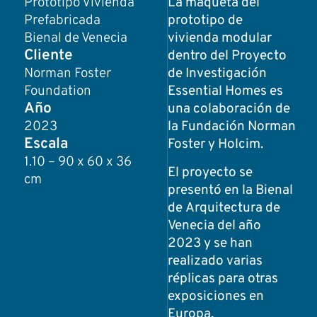
Prototipo Vivienda
La maqueta del
Prefabricada
prototipo de
Bienal de Venecia
vivienda modular
Cliente
dentro del Proyecto
Norman Foster
de Investigación
Foundation
Essential Homes es
Año
una colaboración de
2023
la Fundación Norman
Escala
Foster y Holcim.
1.10 – 90 x 60 x 36
El proyecto se
cm
presentó en la Bienal
de Arquitectura de
Venecia del año
2023 y se han
realizado varias
réplicas para otras
exposiciones en
Europa.