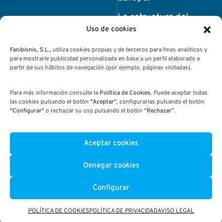
La estructura del
prototipo la
Uso de cookies
compone una hoja
Fanibisnis, S.L.,
utiliza cookies propias y de terceros para fines analíticos y
de hormigón
para mostrarle publicidad personalizada en base a un perfil elaborado a
enrollable que se
partir de sus hábitos de navegación (por ejemplo, páginas visitadas).
materializó con
loneta pigmentada
Para más información consulte la
Política de Cookies
. Puede aceptar todas
las cookies pulsando el botón
"Aceptar"
, configurarlas pulsando el botón
sobre piezas
"Configurar"
o rechazar su uso pulsando el botón
“Rechazar”
.
impresas en 3D.
Por su parte, el
Aceptar cookies
interior está chapado
en madera y los
Denegar cookies
elementos de
mobiliario están
Configurar
impresos en resina
fotosensible.
POLÍTICA DE COOKIES
POLÍTICA DE PRIVACIDAD
AVISO LEGAL