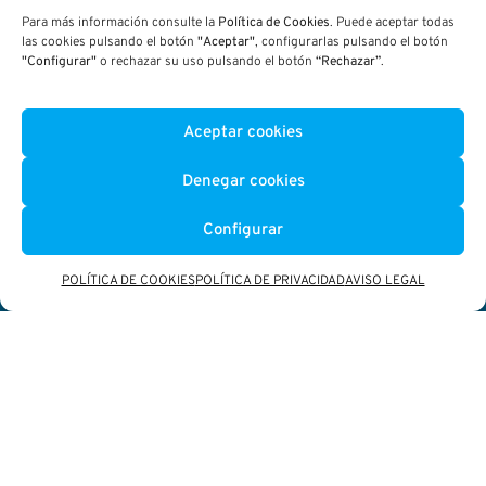
vivienda (solado,
Para más información consulte la
Política de Cookies
. Puede aceptar todas
las cookies pulsando el botón
"Aceptar"
, configurarlas pulsando el botón
pilares, vigas y
"Configurar"
o rechazar su uso pulsando el botón
“Rechazar”
.
celosías) y sobre
ésta se introducen
elementos singulares
Aceptar cookies
de color (estanterías,
armarios, chimenea,
Denegar cookies
ventanas exteriores y
Configurar
bancos).
POLÍTICA DE COOKIES
POLÍTICA DE PRIVACIDAD
AVISO LEGAL