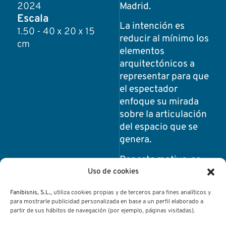
2024
Madrid.
Escala
La intención es
1.50 - 40 x 20 x 15
reducir al mínimo los
cm
elementos
arquitectónicos a
representar para que
el espectador
enfoque su mirada
sobre la articulación
del espacio que se
genera.
Por este motivo, se
configura una
Uso de cookies
escenografía general
Fanibisnis, S.L.,
utiliza cookies propias y de terceros para fines analíticos y
de carácter neutro
para mostrarle publicidad personalizada en base a un perfil elaborado a
que representa la
partir de sus hábitos de navegación (por ejemplo, páginas visitadas).
estructura de la