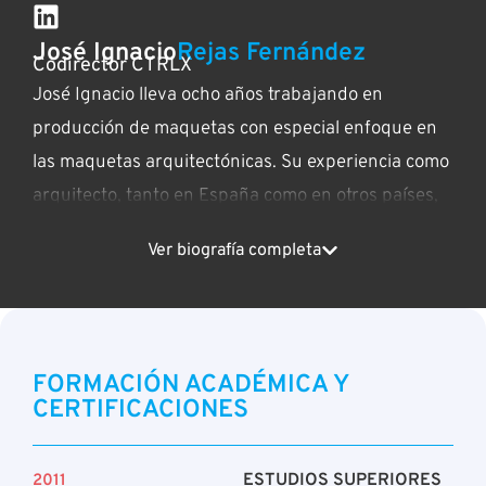
José Ignacio
Rejas Fernández
Codirector CTRLX
José Ignacio lleva ocho años trabajando en
producción de maquetas con especial enfoque en
las maquetas arquitectónicas. Su experiencia como
arquitecto, tanto en España como en otros países,
le ha ayudado a entender mejor las necesidades de
Ver biografía completa
los clientes y tener una visión global de las
oportunidades que la fabricación digital puede
aportar a la creación de maquetas. Durante estos
años ha participado en multitud de encargos de
FORMACIÓN ACADÉMICA Y
tipologías muy diversas y actualmente es
CERTIFICACIONES
codirector de CTRLX, donde desempeña labores de
coordinación y desarrollo de maquetas. Sus
ESTUDIOS SUPERIORES
2011