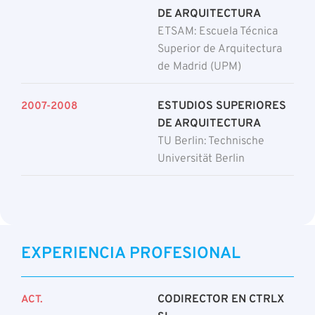
artículos se centran en las aplicaciones que tienen
DE ARQUITECTURA
las tecnologías con las que cuenta CTRLX en el
ETSAM: Escuela Técnica
Superior de Arquitectura
entorno de los modelos arquitectónicos.
de Madrid (UPM)
ESTUDIOS SUPERIORES
2007-2008
DE ARQUITECTURA
TU Berlin: Technische
Universität Berlin
EXPERIENCIA PROFESIONAL
CODIRECTOR EN CTRLX
ACT.