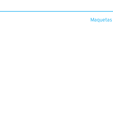
presión 3D
Mecanizado CNC
Maquetas